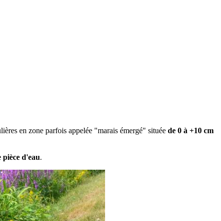
culières en zone parfois appelée "marais émergé" située
de 0 à +10 cm
e pièce d'eau
.