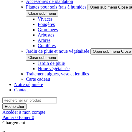
Accessoires de plantation
Plantes pour sols frais à humides
Open sub menu
Close s
Close sub menu
Vivaces
Fougères
Graminées
Arbustes
Arbres
Conifères
Jardin de pluie et noue végétalisée
Open sub menu
Close
Close sub menu
Jardin de pluie
Noue végétalisée
Traitement algues, vase et lentilles
Carte cadeau
Notre pépinière
Contact
Rechercher
Accéder à mon compte
Panier
0
Panier
0
Chargement…