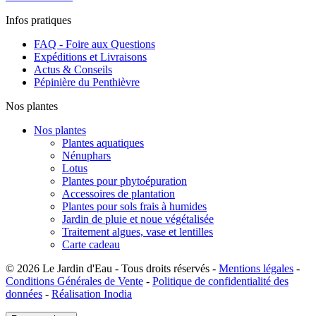
Infos pratiques
FAQ - Foire aux Questions
Expéditions et Livraisons
Actus & Conseils
Pépinière du Penthièvre
Nos plantes
Nos plantes
Plantes aquatiques
Nénuphars
Lotus
Plantes pour phytoépuration
Accessoires de plantation
Plantes pour sols frais à humides
Jardin de pluie et noue végétalisée
Traitement algues, vase et lentilles
Carte cadeau
© 2026 Le Jardin d'Eau - Tous droits réservés -
Mentions légales
-
Conditions Générales de Vente
-
Politique de confidentialité des
données
-
Réalisation Inodia