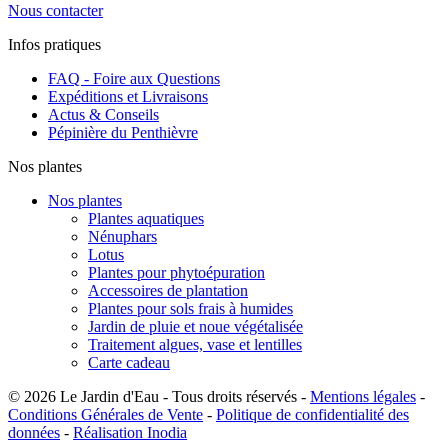
Nous contacter
Infos pratiques
FAQ - Foire aux Questions
Expéditions et Livraisons
Actus & Conseils
Pépinière du Penthièvre
Nos plantes
Nos plantes
Plantes aquatiques
Nénuphars
Lotus
Plantes pour phytoépuration
Accessoires de plantation
Plantes pour sols frais à humides
Jardin de pluie et noue végétalisée
Traitement algues, vase et lentilles
Carte cadeau
© 2026 Le Jardin d'Eau - Tous droits réservés -
Mentions légales
-
Conditions Générales de Vente
-
Politique de confidentialité des
données
-
Réalisation Inodia