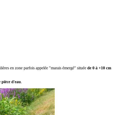
culières en zone parfois appelée "marais émergé" située
de 0 à +10 cm
e pièce d'eau
.