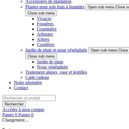
Accessoires de plantation
Plantes pour sols frais à humides
Open sub menu
Close s
Close sub menu
Vivaces
Fougères
Graminées
Arbustes
Arbres
Conifères
Jardin de pluie et noue végétalisée
Open sub menu
Close
Close sub menu
Jardin de pluie
Noue végétalisée
Traitement algues, vase et lentilles
Carte cadeau
Notre pépinière
Contact
Rechercher
Accéder à mon compte
Panier
0
Panier
0
Chargement…