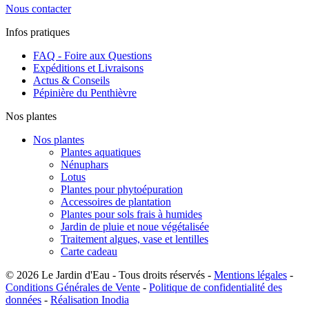
Nous contacter
Infos pratiques
FAQ - Foire aux Questions
Expéditions et Livraisons
Actus & Conseils
Pépinière du Penthièvre
Nos plantes
Nos plantes
Plantes aquatiques
Nénuphars
Lotus
Plantes pour phytoépuration
Accessoires de plantation
Plantes pour sols frais à humides
Jardin de pluie et noue végétalisée
Traitement algues, vase et lentilles
Carte cadeau
© 2026 Le Jardin d'Eau - Tous droits réservés -
Mentions légales
-
Conditions Générales de Vente
-
Politique de confidentialité des
données
-
Réalisation Inodia