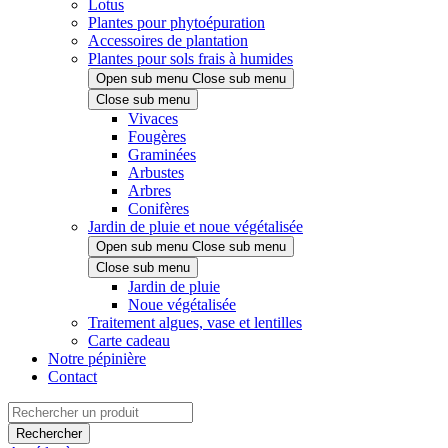
Lotus
Plantes pour phytoépuration
Accessoires de plantation
Plantes pour sols frais à humides
Open sub menu
Close sub menu
Close sub menu
Vivaces
Fougères
Graminées
Arbustes
Arbres
Conifères
Jardin de pluie et noue végétalisée
Open sub menu
Close sub menu
Close sub menu
Jardin de pluie
Noue végétalisée
Traitement algues, vase et lentilles
Carte cadeau
Notre pépinière
Contact
Rechercher