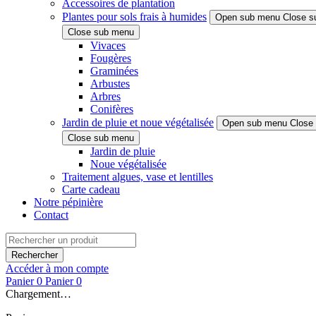
Accessoires de plantation
Plantes pour sols frais à humides
Open sub menu
Close s
Close sub menu
Vivaces
Fougères
Graminées
Arbustes
Arbres
Conifères
Jardin de pluie et noue végétalisée
Open sub menu
Close
Close sub menu
Jardin de pluie
Noue végétalisée
Traitement algues, vase et lentilles
Carte cadeau
Notre pépinière
Contact
Rechercher
Accéder à mon compte
Panier
0
Panier
0
Chargement…