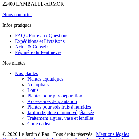
22400 LAMBALLE-ARMOR
Nous contacter
Infos pratiques
FAQ - Foire aux Questions
Expéditions et Livraisons
Actus & Conseils
Pépinière du Penthièvre
Nos plantes
Nos plantes
Plantes aquatiques
Nénuphars
Lotus
Plantes pour phytoépuration
Accessoires de plantation
Plantes pour sols frais à humides
Jardin de pluie et noue végétalisée
Traitement algues, vase et lentilles
Carte cadeau
© 2026 Le Jardin d'Eau - Tous droits réservés -
Mentions légales
-