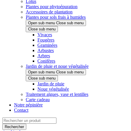
Lotus
Plantes pour phytoépuration
Accessoires de plantation
Plantes pour sols frais à humides
Open sub menu
Close sub menu
Close sub menu
Vivaces
Fougères
Graminées
Arbustes
Arbres
Conifères
Jardin de pluie et noue végétalisée
Open sub menu
Close sub menu
Close sub menu
Jardin de pluie
Noue végétalisée
Traitement algues, vase et lentilles
Carte cadeau
Notre pépinière
Contact
Rechercher