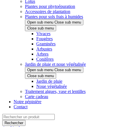
Lotus
Plantes pour phytoépuration
Accessoires de plantation
Plantes pour sols frais à humides
Open sub menu
Close sub menu
Close sub menu
Vivaces
Fougères
Graminées
Arbustes
Arbres
Conifères
Jardin de pluie et noue végétalisée
Open sub menu
Close sub menu
Close sub menu
Jardin de pluie
Noue végétalisée
Traitement algues, vase et lentilles
Carte cadeau
Notre pépinière
Contact
Rechercher