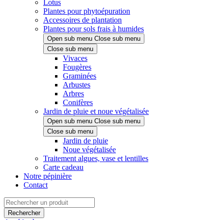
Lotus
Plantes pour phytoépuration
Accessoires de plantation
Plantes pour sols frais à humides
Open sub menu
Close sub menu
Close sub menu
Vivaces
Fougères
Graminées
Arbustes
Arbres
Conifères
Jardin de pluie et noue végétalisée
Open sub menu
Close sub menu
Close sub menu
Jardin de pluie
Noue végétalisée
Traitement algues, vase et lentilles
Carte cadeau
Notre pépinière
Contact
Rechercher