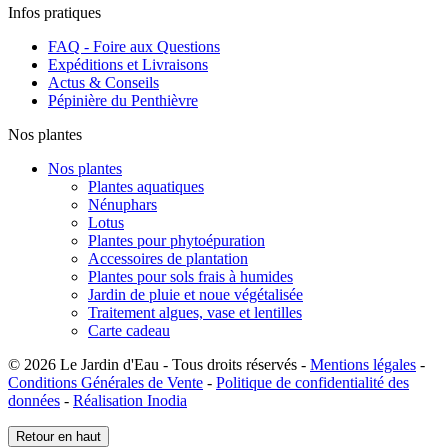
Infos pratiques
FAQ - Foire aux Questions
Expéditions et Livraisons
Actus & Conseils
Pépinière du Penthièvre
Nos plantes
Nos plantes
Plantes aquatiques
Nénuphars
Lotus
Plantes pour phytoépuration
Accessoires de plantation
Plantes pour sols frais à humides
Jardin de pluie et noue végétalisée
Traitement algues, vase et lentilles
Carte cadeau
© 2026 Le Jardin d'Eau - Tous droits réservés -
Mentions légales
-
Conditions Générales de Vente
-
Politique de confidentialité des
données
-
Réalisation Inodia
Retour en haut