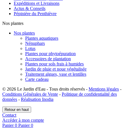
Expéditions et Livraisons
Actus & Conseils
Pépinière du Penthièvre
Nos plantes
Nos plantes
Plantes aquatiques
Nénuphars
Lotus
Plantes pour phytoépuration
Accessoires de plantation
Plantes pour sols frais à humides
Jardin de pluie et noue végétalisée
Traitement algues, vase et lentilles
Carte cadeau
© 2026 Le Jardin d'Eau - Tous droits réservés -
Mentions légales
-
Conditions Générales de Vente
-
Politique de confidentialité des
données
-
Réalisation Inodia
Retour en haut
Contact
Accéder à mon compte
Panier
0
Panier
0