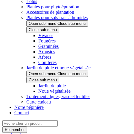
Lotus
Plantes pour phytoépuration
Accessoires de plantation
Plantes pour sols frais à humides
Open sub menu
Close sub menu
Close sub menu
Vivaces
Fougères
Graminées
Arbustes
Arbres
Conifères
Jardin de pluie et noue végétalisée
Open sub menu
Close sub menu
Close sub menu
Jardin de pluie
Noue végétalisée
Traitement algues, vase et lentilles
Carte cadeau
Notre pépinière
Contact
Rechercher