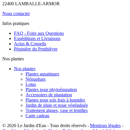
22400 LAMBALLE-ARMOR
Nous contacter
Infos pratiques
FAQ - Foire aux Questions
Expéditions et Livraisons
Actus & Conseils
Pépinière du Penthièvre
Nos plantes
Nos plantes
Plantes aquatiques
Nénuphars
Lotus
Plantes pour phytoépuration
Accessoires de plantation
Plantes pour sols frais à humides
Jardin de pluie et noue végétalisée
Traitement algues, vase et lentilles
Carte cadeau
© 2026 Le Jardin d'Eau - Tous droits réservés -
Mentions légales
-