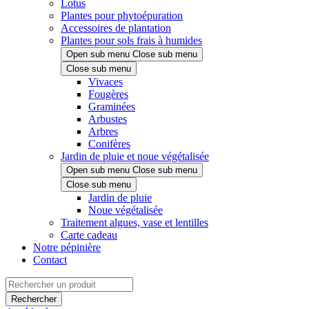
Lotus
Plantes pour phytoépuration
Accessoires de plantation
Plantes pour sols frais à humides
Open sub menu
Close sub menu
Close sub menu
Vivaces
Fougères
Graminées
Arbustes
Arbres
Conifères
Jardin de pluie et noue végétalisée
Open sub menu
Close sub menu
Close sub menu
Jardin de pluie
Noue végétalisée
Traitement algues, vase et lentilles
Carte cadeau
Notre pépinière
Contact
Rechercher